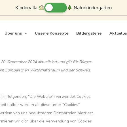
Consent
Consent
Consent
Consent
Consent
Consent
Consent
Statistiken
Marketing
Kindervilla
Naturkindergarten
to
to
to
to
to
to
to
service
service
service
service
service
service
service
elementor
metaslider
wordpress
litespeed
google-
google-
sonstiges
Über uns
Unsere Konzepte
Bildergalerie
Aktuelle
recaptcha
maps
)
 20. September 2024 aktualisiert und gilt für Bürger
im Europäischen Wirtschaftsraum und der Schweiz.
e
(im folgenden: "Die Website") verwendet Cookies
eit halber werden all diese unter "Cookies"
rdem von uns beauftragten Drittparteien platziert.
mieren wir dich über die Verwendung von Cookies